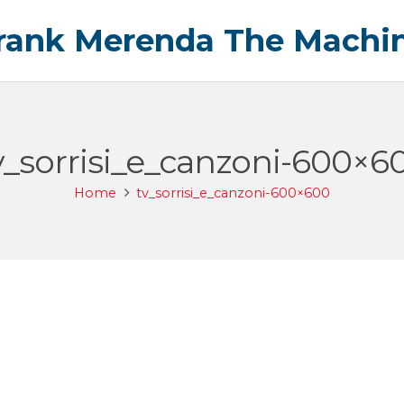
rank Merenda The Machi
v_sorrisi_e_canzoni-600×6
Home
tv_sorrisi_e_canzoni-600×600