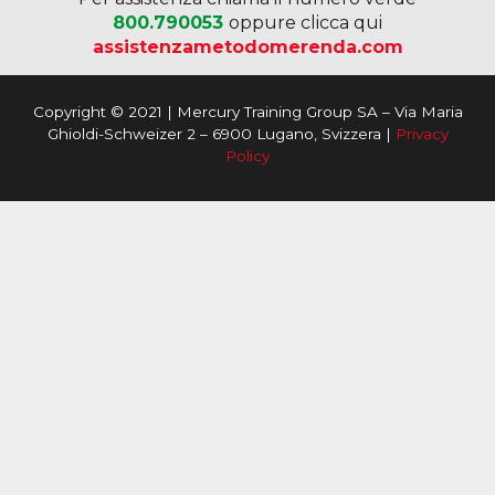
800.790053
oppure clicca qui
assistenzametodomerenda.com
Copyright © 2021 | Mercury Training Group SA – Via Maria
Ghioldi-Schweizer 2 – 6900 Lugano, Svizzera |
Privacy
Policy