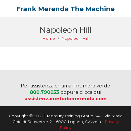
Frank Merenda The Machine
Napoleon Hill
Home
Napoleon Hill
Per assistenza chiama il numero verde
800.790053
oppure clicca qui
assistenzametodomerenda.com
Copyright © 2021 | Mercury Training Group SA – Via Maria
Ghioldi-Schweizer 2 – 6900 Lugano, Svizzera |
Privacy
Policy